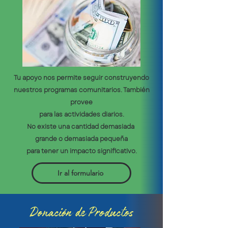
Tu apoyo nos permite
seguir construyendo
nuestros
programas
comunitarios
.
También
provee
para las actividades diarios.
No existe una cantidad
demasiada
grande o demasiada pequeña
para
tener un impacto significativo.
Ir al formulario
Donación de Productos