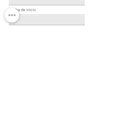
Fecha de inicio
Enlace al CV
Enviar
Formulario de Donación