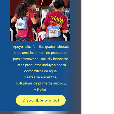
Apoyar a las familias guatemaltecas
mediante la compra de productos
para promover su salud
y bienestar.
Estos productos incluyen cosas
como filtros de agua,
cestas de alimentos,
botiquines de primeros auxilios,
y Biblias.
¡Disponible pronto!