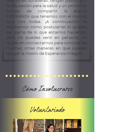
relaciones duraderas, tengan pasión por
la educación para la salud y un profundo
anhelo de compartir la eterna
ESPERANZA que tenemos con el mundo
que nos rodea. ¡A continuación te
explicamos cómo postularte! Si quieres
ser parte de lo que estamos haciendo,
pero no puedes venir en persona, no
dudes en contactarnos para conocer las
muchas otras maneras en que puedes
apoyar la misión de Esperanza Integral.
Cómo Involucrarse
Voluntariado