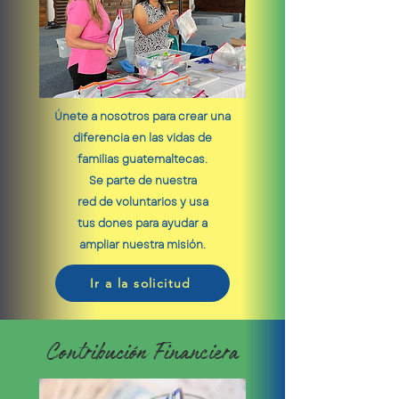
Únete a nosotros para crear una
diferencia
en las vidas de
familias guatemaltecas.
Se parte de nuestra
r
ed de voluntarios y usa
tus dones
para ayudar a
ampliar
nuestra misión.
Ir a la solicitud
Contribución Financiera