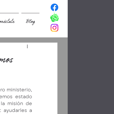
onéctate
Blog
emos
 ministerio, 
emos estado 
la misión de 
 ayudarles a 