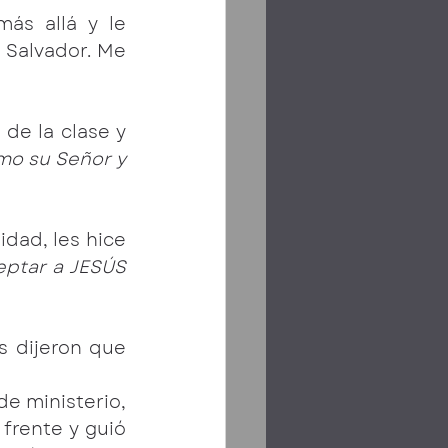
ás allá y le 
Salvador. Me 
de la clase y 
o su Señor y 
dad, les hice 
eptar a JESÚS 
Con una sola voz, todos dijeron que 
 ministerio, 
frente y guió 