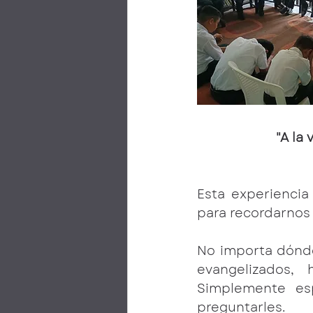
"A la
Esta experiencia
para recordarnos 
No importa dónde
evangelizados,
Simplemente esp
preguntarles.