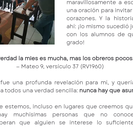
maravillosamente a eso
una oración para invitar
corazones. Y la histori
ahí: ¡lo mismo sucedió 
con los alumnos de qu
grado!
 verdad la mies es mucha, mas los obreros pocos.
— Mateo 9, versículo 37 (RV1960) 
 fue una profunda revelación para mí, y quería
a todos una verdad sencilla: 
nunca hay que asum
 estemos, incluso en lugares que creemos que
 hay muchísimas personas que no conoce
eran que alguien se interese lo suficient