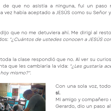
 de que no asistía a ninguna, fui un paso m
na vez había aceptado a JESÚS como su Señor y 
dijo que no me detuviera ahí. Me dirigí al resto 
dos: 
"¿Cuántos de ustedes conocen a JESÚS com
toda la clase respondió que no. Al ver su curiosi
ta que les cambiaría la vida: 
"¿Les gustaría ac
 hoy mismo?".
sí. 
Mi amigo y compañero de
Gerardo, dio un paso al 