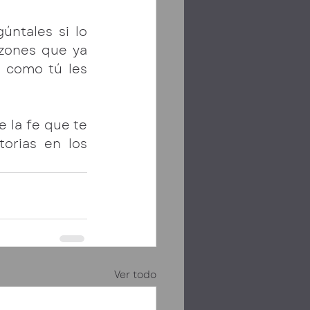
ntales si lo 
zones que ya 
 como tú les 
 la fe que te 
orias en los 
Ver todo