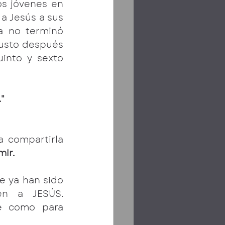
s jóvenes en 
 a Jesús a sus 
a no terminó 
justo después 
into y sexto 
"
 compartirla 
ir.
 ya han sido 
n a JESÚS. 
e como para 