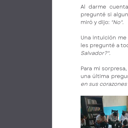
Al darme cuenta
pregunté si algu
miró y dijo: 
"No".
Una intuición me 
les pregunté a to
Salvador?".
Para mi sorpresa, 
una última pregun
en sus corazones