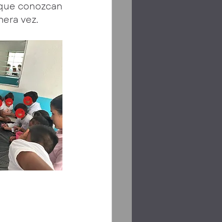
 que conozcan 
era vez.