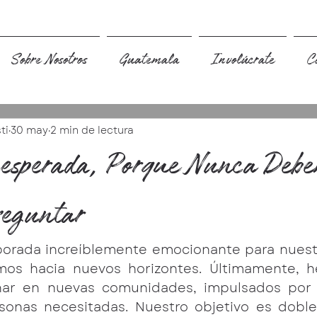
Sobre Nosotros
Guatemala
Involúcrate
C
ti
30 may
2 min de lectura
esperada, Porque Nunca Deb
reguntar
orada increíblemente emocionante para nuestro
mos hacia nuevos horizontes. Últimamente, h
ar en nuevas comunidades, impulsados ​​por 
sonas necesitadas. Nuestro objetivo es doble: