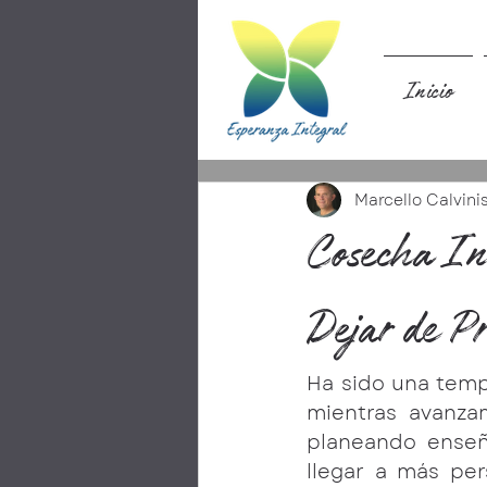
Inicio
Marcello Calvinis
Cosecha In
Dejar de P
Ha sido una temp
mientras avanza
planeando enseñ
llegar a más per