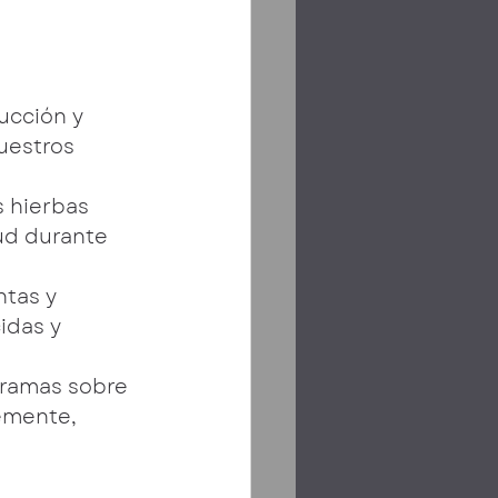
ucción y 
uestros 
 hierbas 
ud durante 
tas y 
idas y 
gramas sobre 
emente, 