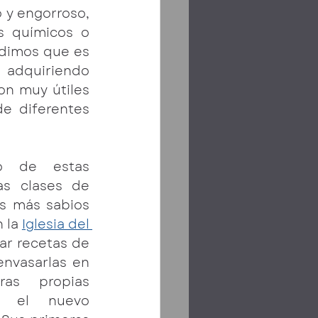
 y engorroso, 
s químicos o 
idimos que es 
adquiriendo 
n muy útiles 
e diferentes 
o de estas 
s clases de 
s más sabios 
 la 
Iglesia del 
ar recetas de 
nvasarlas en 
ras propias 
 el nuevo 