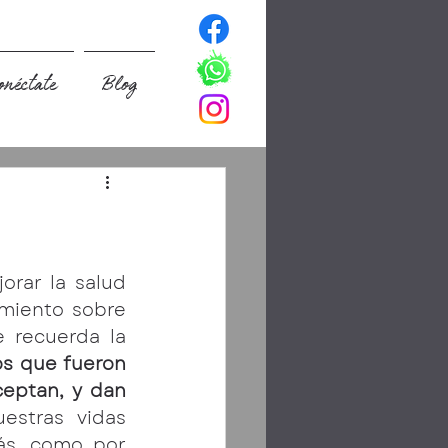
onéctate
Blog
rar la salud 
imiento sobre 
 recuerda la 
os que fueron 
eptan, y dan 
estras vidas 
ás, como por 