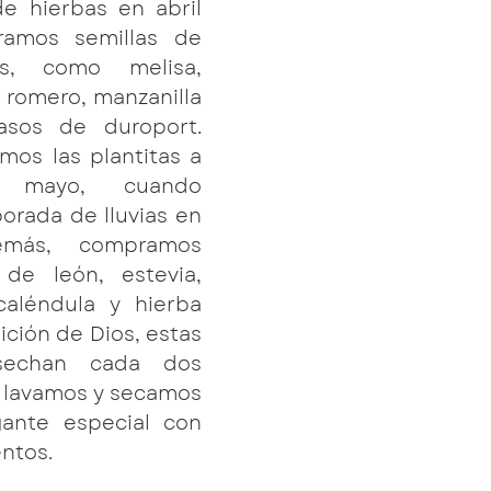
e hierbas en abril 
amos semillas de 
as, como melisa, 
 romero, manzanilla 
sos de duroport. 
mos las plantitas a 
 mayo, cuando 
rada de lluvias en 
emás, compramos 
de león, estevia, 
 caléndula y hierba 
ición de Dios, estas 
sechan cada dos 
 lavamos y secamos 
ante especial con 
ntos.