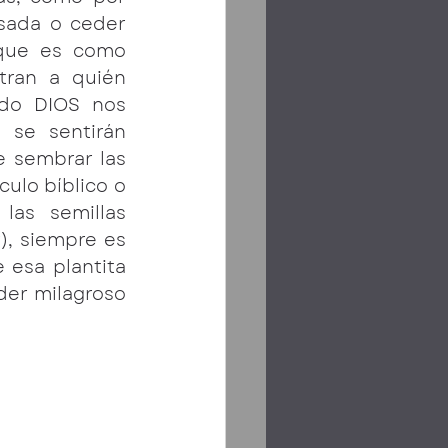
sada o ceder 
que es como 
tran a quién 
do DIOS nos 
se sentirán 
 sembrar las 
ulo bíblico o 
las semillas 
, siempre es 
esa plantita 
der milagroso 