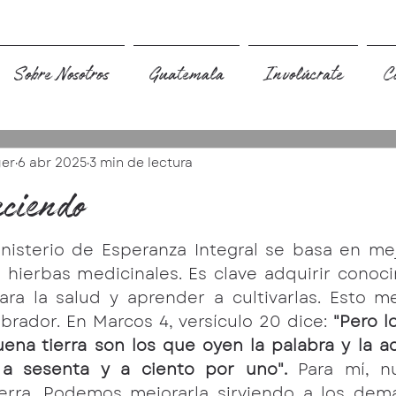
Sobre Nosotros
Guatemala
Involúcrate
C
ger
6 abr 2025
3 min de lectura
eciendo
nisterio de Esperanza Integral se basa en mejo
e hierbas medicinales. Es clave adquirir conoc
ara la salud y aprender a cultivarlas. Esto me
rador. En Marcos 4, versículo 20 dice: 
"Pero l
na tierra son los que oyen la palabra y la ac
, a sesenta y a ciento por uno".
 Para mí, nu
ierra. Podemos mejorarla sirviendo a los dem