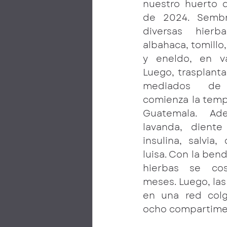
nuestro huerto d
de 2024. Sembr
diversas hierb
albahaca, tomillo,
y eneldo, en va
Luego, trasplanta
mediados de
comienza la tempo
Guatemala. Ad
lavanda, diente 
insulina, salvia,
luisa. Con la bend
hierbas se co
meses. Luego, las
en una red colg
ocho compartime