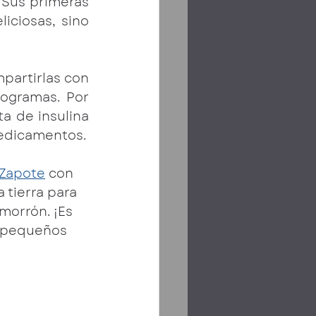
Sus primeras 
iciosas, sino 
partirlas con 
ogramas. Por 
a de insulina 
medicamentos.
 Zapote
 con 
 tierra para 
morrón. ¡Es 
s pequeños 