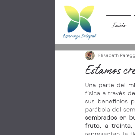
Inicio
Elisabeth Pareg
Estamos cr
Una parte del mi
física a través d
sus beneficios p
parábola del semb
sembrados en bue
fruto, a treinta
representan la t